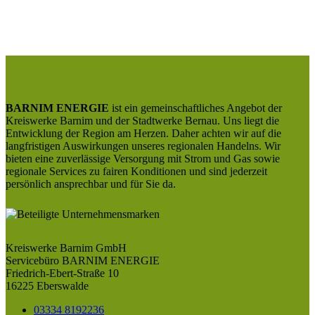
BARNIM ENERGIE
ist ein gemeinschaftliches Angebot der
Kreiswerke Barnim und der Stadtwerke Bernau. Uns liegt die
Entwicklung der Region am Herzen. Daher achten wir auf die
langfristigen Auswirkungen unseres regionalen Handelns. Wir
bieten eine zuverlässige Versorgung mit Strom und Gas sowie
regionale Services zu fairen Konditionen und sind jederzeit
persönlich ansprechbar und für Sie da.
Kreiswerke Barnim GmbH
Servicebüro BARNIM ENERGIE
Friedrich-Ebert-Straße 10
16225 Eberswalde
03334 8192236