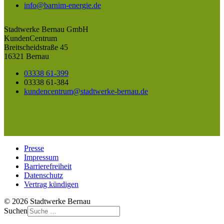
info@barnim-energie.de
Stadtwerke Bernau GmbH
KundenCentrum
Breitscheidstraße 45
16321 Bernau
03338 61-399
03338 61-384
kundencentrum@stadtwerke-bernau.de
Presse
Impressum
Barrierefreiheit
Datenschutz
Vertrag kündigen
© 2026 Stadtwerke Bernau
Suchen