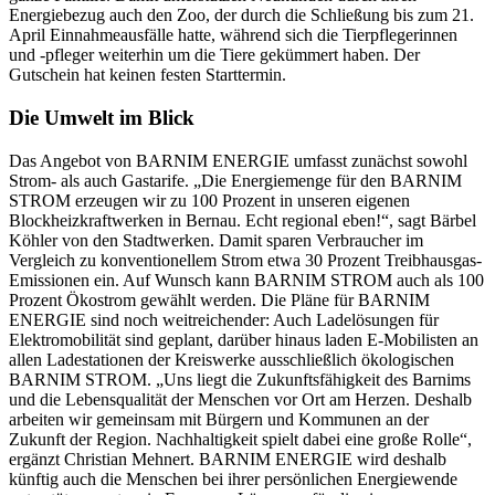
Energiebezug auch den Zoo, der durch die Schließung bis zum 21.
April Einnahmeausfälle hatte, während sich die Tierpflegerinnen
und -pfleger weiterhin um die Tiere gekümmert haben. Der
Gutschein hat keinen festen Starttermin.
Die Umwelt im Blick
Das Angebot von BARNIM ENERGIE umfasst zunächst sowohl
Strom- als auch Gastarife. „Die Energiemenge für den BARNIM
STROM erzeugen wir zu 100 Prozent in unseren eigenen
Blockheizkraftwerken in Bernau. Echt regional eben!“, sagt Bärbel
Köhler von den Stadtwerken. Damit sparen Verbraucher im
Vergleich zu konventionellem Strom etwa 30 Prozent Treibhausgas-
Emissionen ein. Auf Wunsch kann BARNIM STROM auch als 100
Prozent Ökostrom gewählt werden. Die Pläne für BARNIM
ENERGIE sind noch weitreichender: Auch Ladelösungen für
Elektromobilität sind geplant, darüber hinaus laden E-Mobilisten an
allen Ladestationen der Kreiswerke ausschließlich ökologischen
BARNIM STROM. „Uns liegt die Zukunftsfähigkeit des Barnims
und die Lebensqualität der Menschen vor Ort am Herzen. Deshalb
arbeiten wir gemeinsam mit Bürgern und Kommunen an der
Zukunft der Region. Nachhaltigkeit spielt dabei eine große Rolle“,
ergänzt Christian Mehnert. BARNIM ENERGIE wird deshalb
künftig auch die Menschen bei ihrer persönlichen Energiewende