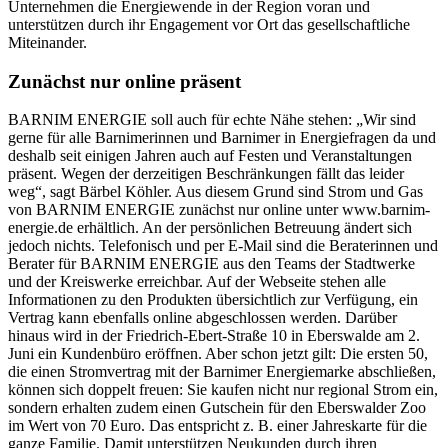
Unternehmen die Energiewende in der Region voran und
unterstützen durch ihr Engagement vor Ort das gesellschaftliche
Miteinander.
Zunächst nur online präsent
BARNIM ENERGIE soll auch für echte Nähe stehen: „Wir sind
gerne für alle Barnimerinnen und Barnimer in Energiefragen da und
deshalb seit einigen Jahren auch auf Festen und Veranstaltungen
präsent. Wegen der derzeitigen Beschränkungen fällt das leider
weg“, sagt Bärbel Köhler. Aus diesem Grund sind Strom und Gas
von BARNIM ENERGIE zunächst nur online unter www.barnim-
energie.de erhältlich. An der persönlichen Betreuung ändert sich
jedoch nichts. Telefonisch und per E-Mail sind die Beraterinnen und
Berater für BARNIM ENERGIE aus den Teams der Stadtwerke
und der Kreiswerke erreichbar. Auf der Webseite stehen alle
Informationen zu den Produkten übersichtlich zur Verfügung, ein
Vertrag kann ebenfalls online abgeschlossen werden. Darüber
hinaus wird in der Friedrich-Ebert-Straße 10 in Eberswalde am 2.
Juni ein Kundenbüro eröffnen. Aber schon jetzt gilt: Die ersten 50,
die einen Stromvertrag mit der Barnimer Energiemarke abschließen,
können sich doppelt freuen: Sie kaufen nicht nur regional Strom ein,
sondern erhalten zudem einen Gutschein für den Eberswalder Zoo
im Wert von 70 Euro. Das entspricht z. B. einer Jahreskarte für die
ganze Familie. Damit unterstützen Neukunden durch ihren