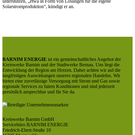
unterstützen, „etwa in Form von Lösungen für die eigene
Solarstromproduktion“, kündigt er an.
BARNIM ENERGIE
ist ein gemeinschaftliches Angebot der
Kreiswerke Barnim und der Stadtwerke Bernau. Uns liegt die
Entwicklung der Region am Herzen. Daher achten wir auf die
langfristigen Auswirkungen unseres regionalen Handelns. Wir
bieten eine zuverlässige Versorgung mit Strom und Gas sowie
regionale Services zu fairen Konditionen und sind jederzeit
persönlich ansprechbar und für Sie da.
Kreiswerke Barnim GmbH
Servicebüro BARNIM ENERGIE
Friedrich-Ebert-Straße 10