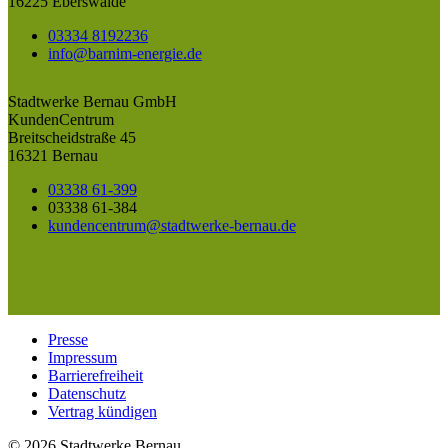
16225 Eberswalde
03334 8192236
info@barnim-energie.de
Stadtwerke Bernau GmbH
KundenCentrum
Breitscheidstraße 45
16321 Bernau
03338 61-399
03338 61-384
kundencentrum@stadtwerke-bernau.de
Presse
Impressum
Barrierefreiheit
Datenschutz
Vertrag kündigen
© 2026 Stadtwerke Bernau