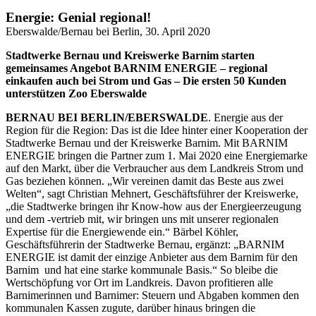
Energie: Genial regional!
Eberswalde/Bernau bei Berlin, 30. April 2020
Stadtwerke Bernau und Kreiswerke Barnim starten
gemeinsames Angebot BARNIM ENERGIE – regional
einkaufen auch bei Strom und Gas – Die ersten 50 Kunden
unterstützen Zoo Eberswalde
BERNAU BEI BERLIN/EBERSWALDE
. Energie aus der
Region für die Region: Das ist die Idee hinter einer Kooperation der
Stadtwerke Bernau und der Kreiswerke Barnim. Mit BARNIM
ENERGIE bringen die Partner zum 1. Mai 2020 eine Energiemarke
auf den Markt, über die Verbraucher aus dem Landkreis Strom und
Gas beziehen können. „Wir vereinen damit das Beste aus zwei
Welten“, sagt Christian Mehnert, Geschäftsführer der Kreiswerke,
„die Stadtwerke bringen ihr Know-how aus der Energieerzeugung
und dem -vertrieb mit, wir bringen uns mit unserer regionalen
Expertise für die Energiewende ein.“ Bärbel Köhler,
Geschäftsführerin der Stadtwerke Bernau, ergänzt: „BARNIM
ENERGIE ist damit der einzige Anbieter aus dem Barnim für den
Barnim ­ und hat eine starke kommunale Basis.“ So bleibe die
Wertschöpfung vor Ort im Landkreis. Davon profitieren alle
Barnimerinnen und Barnimer: Steuern und Abgaben kommen den
kommunalen Kassen zugute, darüber hinaus bringen die