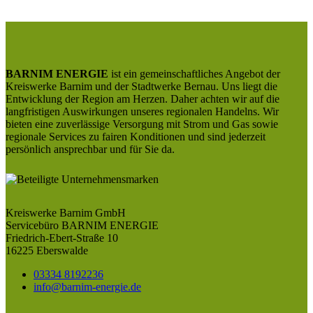
BARNIM ENERGIE
ist ein gemeinschaftliches Angebot der
Kreiswerke Barnim und der Stadtwerke Bernau. Uns liegt die
Entwicklung der Region am Herzen. Daher achten wir auf die
langfristigen Auswirkungen unseres regionalen Handelns. Wir
bieten eine zuverlässige Versorgung mit Strom und Gas sowie
regionale Services zu fairen Konditionen und sind jederzeit
persönlich ansprechbar und für Sie da.
Kreiswerke Barnim GmbH
Servicebüro BARNIM ENERGIE
Friedrich-Ebert-Straße 10
16225 Eberswalde
03334 8192236
info@barnim-energie.de